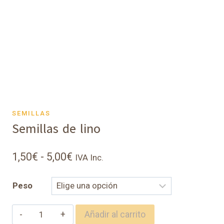
SEMILLAS
Semillas de lino
Rango
1,50
€
-
5,00
€
IVA Inc.
de
Peso
precios:
desde
Semillas
Añadir al carrito