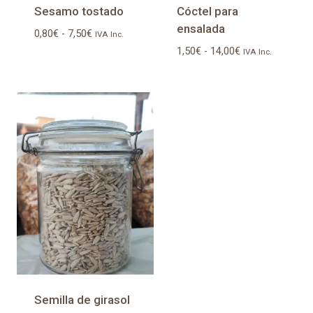
Sesamo tostado
Cóctel para
ensalada
Rango
0,80
€
-
7,50
€
IVA Inc.
de
Rango
1,50
€
-
14,00
€
IVA Inc.
precios:
de
desde
precios:
0,80€
desde
hasta
1,50€
7,50€
hasta
14,00€
Semilla de girasol