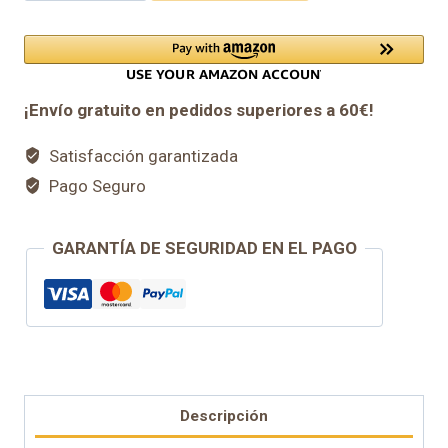
1,50€
de
lino
hasta
cantidad
5,00€
¡Envío gratuito en pedidos superiores a 60€!
Satisfacción garantizada
Pago Seguro
GARANTÍA DE SEGURIDAD EN EL PAGO
Descripción