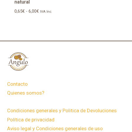
natural
Rango
0,65
€
-
6,00
€
IVA Inc.
de
precios:
desde
0,65€
hasta
6,00€
Contacto
Quienes somos?
Condiciones generales y Politica de Devoluciones
Política de privacidad
Aviso legal y Condiciones generales de uso