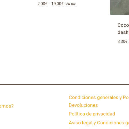
Rango
2,00
€
-
19,00
€
IVA Inc.
de
precios:
desde
Coco
2,00€
desh
hasta
3,30
€
19,00€
Condiciones generales y Pol
Devoluciones
somos?
Política de privacidad
Aviso legal y Condiciones g