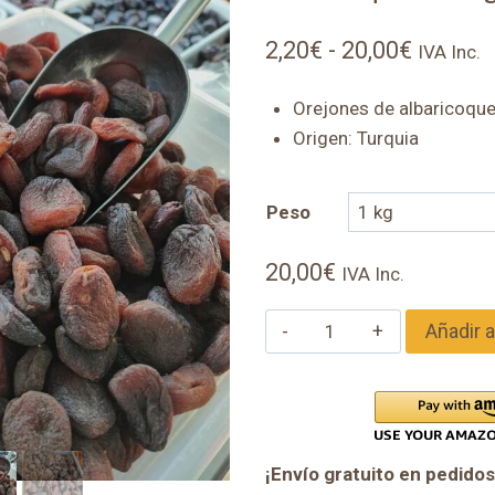
Rango
2,20
€
-
20,00
€
IVA Inc.
de
Orejones de albaricoque 
precios:
Origen: Turquia
desde
2,20€
Peso
hasta
20,00
€
20,00€
IVA Inc.
Albaricoque
Añadir a
ecológico
cantidad
¡Envío gratuito en pedidos