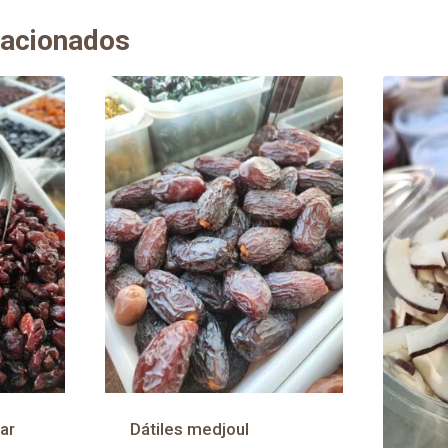
lacionados
ar
Dátiles medjoul