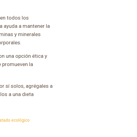
cen todos los
ra ayuda a mantener la
aminas y minerales
orporales.
on una opción ética y
ue promueven la
r sí solos, agrégales a
los a una dieta
atado ecológico