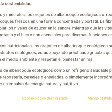
e sostenibilidad.
nas y minerales, los orejones de albaricoque ecológicos ofre
ricoques frescos en una forma concentrada y portátil. La fib
olar los niveles de azúcar en la sangre, mientras que las vit
potasio y el hierro son esenciales para diversas funciones c
os nutricionales, los orejones de albaricoque ecológicos s
productos ecológicos, estás apoyando prácticas agrícolas q
n el medio ambiente y respetan el bienestar animal.
es de albaricoque ecológicos como un refrigerio saludable po
de repostería, cereales o ensaladas, o simplemente incorpóra
r un impulso de energía natural y nutritivo.
Coco ecológico deshidratado
Mango deshidr