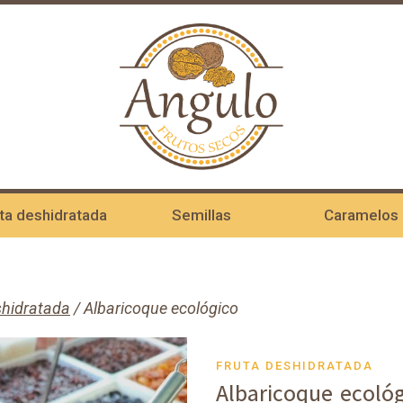
ta deshidratada
Semillas
Caramelos
shidratada
/
Albaricoque ecológico
FRUTA DESHIDRATADA
Albaricoque ecoló