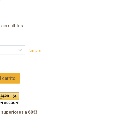
sin sulfitos
Limpiar
l carrito
 superiores a 60€!