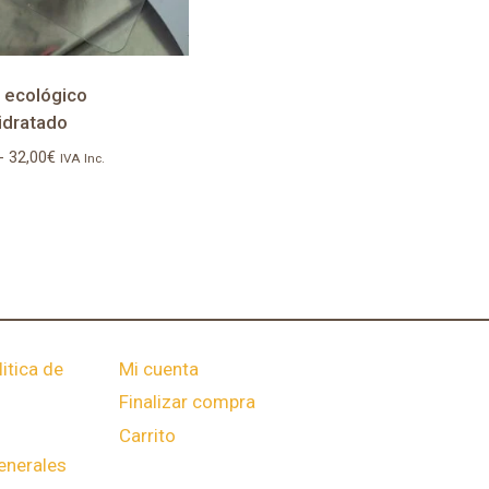
 ecológico
idratado
Rango
-
32,00
€
IVA Inc.
de
precios:
desde
3,30€
hasta
32,00€
itica de
Mi cuenta
Finalizar compra
Carrito
enerales