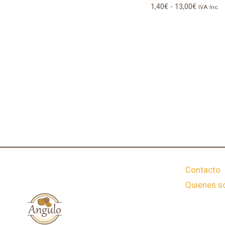
Rango
1,40
€
-
13,00
€
IVA Inc.
de
precios:
desde
1,40€
hasta
13,00€
Contacto
Quienes 